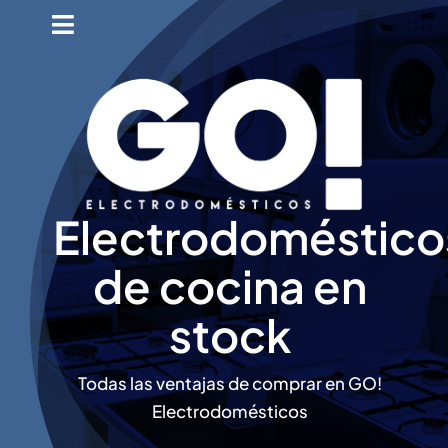
Saltar
Toggle
al
Navigation
Inicio
contenido
Ventajas GO!
Promociones
Electrodoméstico
Distribuidores
de cocina en
Opiniones
stock
Contacto
Todas las ventajas de comprar en GO!
Electrodomésticos