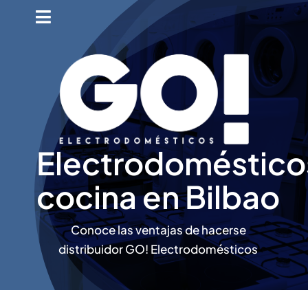
Saltar
Toggle
al
Navigation
Inicio
contenido
Ventajas GO!
Promociones
Electrodoméstico
Distribuidores
cocina en Bilbao
Opiniones
Conoce las ventajas de hacerse
distribuidor GO! Electrodomésticos
Contacto