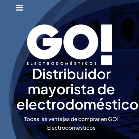
Saltar
Toggle
al
Navigation
Inicio
contenido
Ventajas GO!
Promociones
Distribuidor
Distribuidores
mayorista de
Opiniones
electrodoméstico
Contacto
Todas las ventajas de comprar en GO!
Electrodomésticos